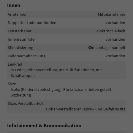
Innen
Armlehnen
Mittelarmlehne
Doppelter Laderaumboden
vorhanden
Fensterheber
elektrisch 4-fach
Innenraumfilter
vorhanden
Klimatisierung
Klimaanlage manuell
Laderaumabdeckung
vorhanden
Lenkrad
in Leder, höhenverstellbar, mit Multifunktionen, mit
Schaltwippen
Sitze
Isofix (Kindersitzbefestigung), Rücksitzbank hinten geteilt,
Sitzheizung
Sitze: Verstellbarkeit
Höhenverstellbarer Fahrer- und Beifahrersitz
Infotainment & Kommunikation