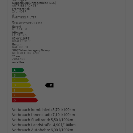
Doppelkupplungsgetriebe (DSG)
ANTRIEBSACHSE
Frontantrieb
ZYLINDER
3
PARTIKELFILTER
1
SCHADSTOFFKLASSE
Euro 6
HUBRAUM
999 ccm
LEISTUNG
85 kW (116 PS)
KRAFTSTOFF
Benzin
KATEGORIE
SUV/Geländewagen/Pickup
KILOMETERSTAND
20 km
ZUSTAND
unfallfrei
Verbrauch kombiniert:
5,70 l/100km
Verbrauch Innenstadt:
7,10 l/100km
Verbrauch Stadtrand:
5,50 l/100km
Verbrauch Landstraße:
4,90 l/100km
Verbrauch Autobahn:
6,00 l/100km