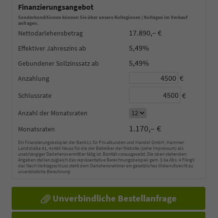
Finanzierungsangebot
Sonderkonditionen können Sie über unsere Kolleginnen / Kollegen im Verkauf
anfragen.
17.890,– €
Nettodarlehensbetrag
5,49%
Effektiver Jahreszins
5,49%
Gebundener Sollzinssatz
€
Anzahlung
€
Schlussrate
Anzahl der Monatsraten
1.170,– €
Monatsraten
Ein Finanzierungsbeispiel der Bank11 für Privatkunden und Handel GmbH, Hammer
Landstraße 91, 41460 Neuss für die der Betreiber der Website (siehe Impressum) als
unabhängiger Darlehensvermittler tätig ist. Bonität vorausgesetzt. Die oben stehenden
Angaben stellen zugleich das repräsentative Berechnungsbeispiel gem. § 6a Abs. 4 PAngV
dar. Nach Vertragsschluss steht dem Darlehensnehmer ein gesetzliches Widerrufsrecht zu.
unverbindliche Berechnung
Unverbindliche Bestellanfrage