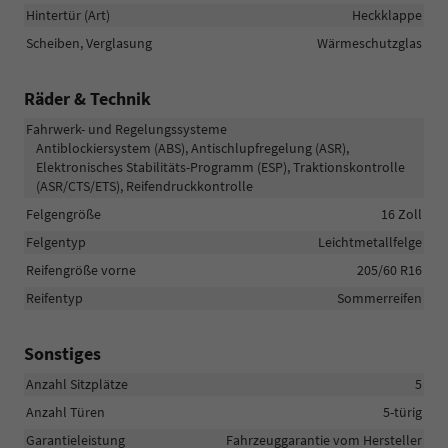
Hintertür (Art)
Heckklappe
Scheiben, Verglasung
Wärmeschutzglas
Räder & Technik
Fahrwerk- und Regelungssysteme
Antiblockiersystem (ABS), Antischlupfregelung (ASR),
Elektronisches Stabilitäts-Programm (ESP), Traktionskontrolle
(ASR/CTS/ETS), Reifendruckkontrolle
Felgengröße
16 Zoll
Felgentyp
Leichtmetallfelge
Reifengröße vorne
205/60 R16
Reifentyp
Sommerreifen
Sonstiges
Anzahl Sitzplätze
5
Anzahl Türen
5-türig
Garantieleistung
Fahrzeuggarantie vom Hersteller