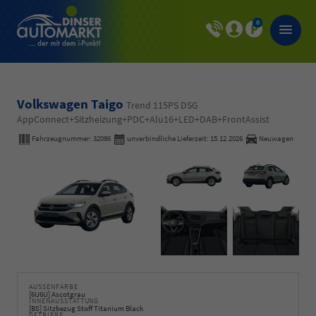
0
Volkswagen Taigo
Trend 115PS DSG
AppConnect+Sitzheizung+PDC+Alu16+LED+DAB+FrontAssist
Fahrzeugnummer:
32086
unverbindliche Lieferzeit:
15.12.2026
Neuwagen
AUSSENFARBE
[6U6U] Ascotgrau
INNENAUSSTATTUNG
[BS] Sitzbezug Stoff Titanium Black
GETRIEBE