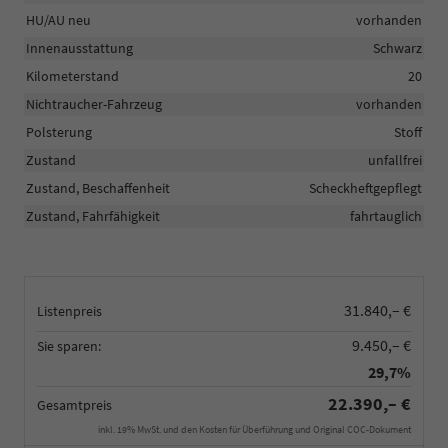
HU/AU neu
vorhanden
Innenausstattung
Schwarz
Kilometerstand
20
Nichtraucher-Fahrzeug
vorhanden
Polsterung
Stoff
Zustand
unfallfrei
Zustand, Beschaffenheit
Scheckheftgepflegt
Zustand, Fahrfähigkeit
fahrtauglich
31.840,– €
Listenpreis
9.450,– €
Sie sparen:
29,7%
22.390,– €
Gesamtpreis
inkl. 19% MwSt. und den Kosten für Überführung und Original COC-Dokument