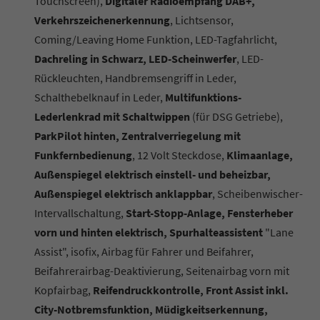
Touchscreen),
Digitaler Radioempfang DAB+,
Verkehrszeichenerkennung
, Lichtsensor,
Coming/Leaving Home Funktion, LED-Tagfahrlicht,
Dachreling in Schwarz, LED-Scheinwerfer
, LED-
Rückleuchten, Handbremsengriff in Leder,
Schalthebelknauf in Leder,
Multifunktions-
Lederlenkrad mit Schaltwippen
(für DSG Getriebe),
ParkPilot hinten, Zentralverriegelung mit
Funkfernbedienung
, 12 Volt Steckdose,
Klimaanlage,
Außenspiegel elektrisch einstell- und beheizbar,
Außenspiegel elektrisch anklappbar
, Scheibenwischer-
Intervallschaltung,
Start-Stopp-Anlage, Fensterheber
vorn und hinten elektrisch, Spurhalteassistent
"Lane
Assist", isofix, Airbag für Fahrer und Beifahrer,
Beifahrerairbag-Deaktivierung, Seitenairbag vorn mit
Kopfairbag,
Reifendruckkontrolle, Front Assist inkl.
City-Notbremsfunktion, Müdigkeitserkennung,