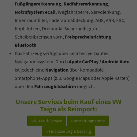
Fußgängererkennung, Radfahrererkennung,
Notrufsystem eCall
, Wegfahrsperre, Servolenkung,
Innenraumfilter, Laderaumabdeckung, ABS, ASR, ESC,
Kopfstützen, Dreipunkt-Sicherheitsgurte,
Scheibenbremsen vorn,
Freisprecheinrichtung
Bluetooth
Das Fahrzeug verfügt über kein fest verbautes
Navigationssystem. Durch
Apple CarPlay / Android Auto
ist jedoch eine
Navigation
über kompatible
Smartphone-Apps (z.B. Google Maps oder Apple Karten)
über den
Fahrzeugbildschirm
möglich.
Unsere Services beim Kauf eines VW
Taigo als Reimport:
» Rückruf-Service
» Inzahlungnahme
» Finanzierung & Leasing