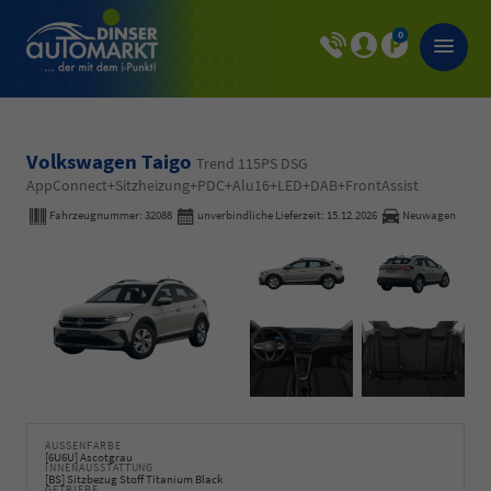
0
Volkswagen Taigo
Trend 115PS DSG
AppConnect+Sitzheizung+PDC+Alu16+LED+DAB+FrontAssist
Fahrzeugnummer:
32088
unverbindliche Lieferzeit:
15.12.2026
Neuwagen
AUSSENFARBE
[6U6U] Ascotgrau
INNENAUSSTATTUNG
[BS] Sitzbezug Stoff Titanium Black
GETRIEBE