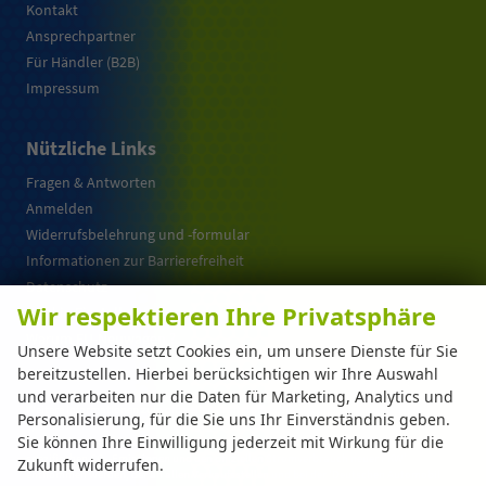
Kontakt
Ansprechpartner
Für Händler (B2B)
Impressum
Nützliche Links
Fragen & Antworten
Anmelden
Widerrufsbelehrung und -formular
Informationen zur Barrierefreiheit
Datenschutz
Wir respektieren Ihre Privatsphäre
Cookie-Einstellungen
Warum EU-Neuwagen ?
Unsere Website setzt Cookies ein, um unsere Dienste für Sie
bereitzustellen. Hierbei berücksichtigen wir Ihre Auswahl
und verarbeiten nur die Daten für Marketing, Analytics und
Weitere Informationen zum offiziellen Kraftstoffverbrauch und zu den offiziellen
Personalisierung, für die Sie uns Ihr Einverständnis geben.
spezifischen CO
-Emissionen und gegebenenfalls zum Stromverbrauch neuer PKW
2
Sie können Ihre Einwilligung jederzeit mit Wirkung für die
können dem 'Leitfaden über den offiziellen Kraftstoffverbrauch, die offiziellen
spezifischen CO
-Emissionen und den offiziellen Stromverbrauch neuer PKW'
Zukunft widerrufen.
2
entnommen werden, der an allen Verkaufsstellen und bei der 'Deutschen Automobil