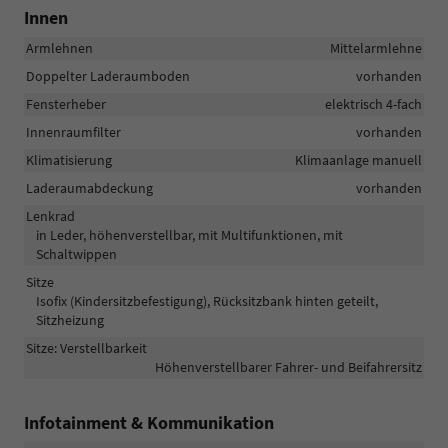
Innen
Armlehnen
Mittelarmlehne
Doppelter Laderaumboden
vorhanden
Fensterheber
elektrisch 4-fach
Innenraumfilter
vorhanden
Klimatisierung
Klimaanlage manuell
Laderaumabdeckung
vorhanden
Lenkrad
in Leder, höhenverstellbar, mit Multifunktionen, mit
Schaltwippen
Sitze
Isofix (Kindersitzbefestigung), Rücksitzbank hinten geteilt,
Sitzheizung
Sitze: Verstellbarkeit
Höhenverstellbarer Fahrer- und Beifahrersitz
Infotainment & Kommunikation