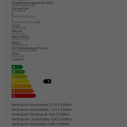
Doppelkupplungsgetriebe (DSG)
ANTRIEBSACHSE
Frontantrieb
ZYLINDER
3
PARTIKELFILTER
1
SCHADSTOFFKLASSE
Euro 6
HUBRAUM
999 ccm
LEISTUNG
85 kW (116 PS)
KRAFTSTOFF
Benzin
KATEGORIE
SUV/Geländewagen/Pickup
KILOMETERSTAND
20 km
ZUSTAND
unfallfrei
Verbrauch kombiniert:
5,70 l/100km
Verbrauch Innenstadt:
7,10 l/100km
Verbrauch Stadtrand:
5,50 l/100km
Verbrauch Landstraße:
4,90 l/100km
Verbrauch Autobahn:
6,00 l/100km