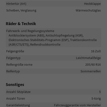
Hintertür (Art)
Heckklappe
Scheiben, Verglasung
Wärmeschutzglas
Räder & Technik
Fahrwerk- und Regelungssysteme
Antiblockiersystem (ABS), Antischlupfregelung (ASR),
Elektronisches Stabilitäts-Programm (ESP), Traktionskontrolle
(ASR/CTS/ETS), Reifendruckkontrolle
Felgengröße
16 Zoll
Felgentyp
Leichtmetallfelge
Reifengröße vorne
205/60 R16
Reifentyp
Sommerreifen
Sonstiges
Anzahl Sitzplätze
5
Anzahl Türen
5-türig
Garantieleistung
Fahrzeuggarantie vom Hersteller