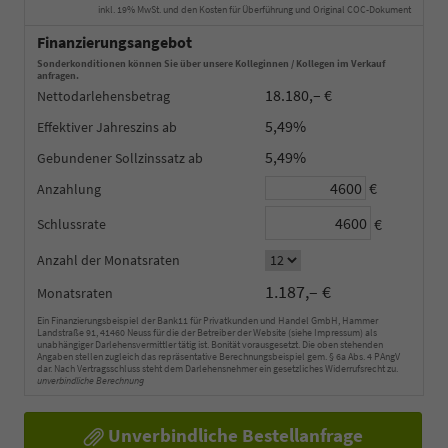
inkl. 19% MwSt. und den Kosten für Überführung und Original COC-Dokument
Finanzierungsangebot
Sonderkonditionen können Sie über unsere Kolleginnen / Kollegen im Verkauf
anfragen.
18.180,– €
Nettodarlehensbetrag
5,49%
Effektiver Jahreszins
5,49%
Gebundener Sollzinssatz
€
Anzahlung
€
Schlussrate
Anzahl der Monatsraten
1.187,– €
Monatsraten
Ein Finanzierungsbeispiel der Bank11 für Privatkunden und Handel GmbH, Hammer
Landstraße 91, 41460 Neuss für die der Betreiber der Website (siehe Impressum) als
unabhängiger Darlehensvermittler tätig ist. Bonität vorausgesetzt. Die oben stehenden
Angaben stellen zugleich das repräsentative Berechnungsbeispiel gem. § 6a Abs. 4 PAngV
dar. Nach Vertragsschluss steht dem Darlehensnehmer ein gesetzliches Widerrufsrecht zu.
unverbindliche Berechnung
Unverbindliche Bestellanfrage