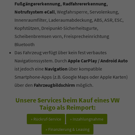
Fußgängererkennung, Radfahrererkennung,
Notrufsystem eCall
, Wegfahrsperre, Servolenkung,
Innenraumfilter, Laderaumabdeckung, ABS, ASR, ESC,
Kopfstützen, Dreipunkt-Sicherheitsgurte,
Scheibenbremsen vorn, Freisprecheinrichtung
Bluetooth
Das Fahrzeug verfügt über kein fest verbautes
Navigationssystem. Durch
Apple CarPlay / Android Auto
ist jedoch eine
Navigation
über kompatible
Smartphone-Apps (z.B. Google Maps oder Apple Karten)
über den
Fahrzeugbildschirm
möglich.
Unsere Services beim Kauf eines VW
Taigo als Reimport:
» Rückruf-Service
» Inzahlungnahme
» Finanzierung & Leasing