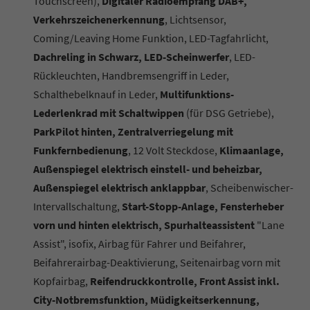
Touchscreen),
Digitaler Radioempfang DAB+,
Verkehrszeichenerkennung
, Lichtsensor,
Coming/Leaving Home Funktion, LED-Tagfahrlicht,
Dachreling in Schwarz, LED-Scheinwerfer
, LED-
Rückleuchten, Handbremsengriff in Leder,
Schalthebelknauf in Leder,
Multifunktions-
Lederlenkrad mit Schaltwippen
(für DSG Getriebe),
ParkPilot hinten, Zentralverriegelung mit
Funkfernbedienung
, 12 Volt Steckdose,
Klimaanlage,
Außenspiegel elektrisch einstell- und beheizbar,
Außenspiegel elektrisch anklappbar
, Scheibenwischer-
Intervallschaltung,
Start-Stopp-Anlage, Fensterheber
vorn und hinten elektrisch, Spurhalteassistent
"Lane
Assist", isofix, Airbag für Fahrer und Beifahrer,
Beifahrerairbag-Deaktivierung, Seitenairbag vorn mit
Kopfairbag,
Reifendruckkontrolle, Front Assist inkl.
City-Notbremsfunktion, Müdigkeitserkennung,