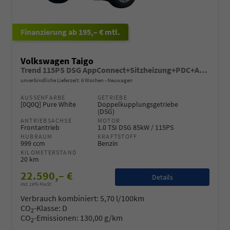
ab 195,– € mtl.
Volkswagen Taigo
Trend 115PS DSG AppConnect+Sitzheizung+PDC+Alu16+LED+DAB+FrontAssist
unverbindliche Lieferzeit:
6 Wochen
Neuwagen
AUSSENFARBE
GETRIEBE
[0Q0Q] Pure White
Doppelkupplungsgetriebe
(DSG)
ANTRIEBSACHSE
MOTOR
Frontantrieb
1.0 TSI DSG 85kW / 115PS
HUBRAUM
KRAFTSTOFF
999 ccm
Benzin
KILOMETERSTAND
20 km
22.590,– €
Details
incl. 19% MwSt.
Verbrauch kombiniert:
5,70 l/100km
CO
-Klasse:
D
2
CO
-Emissionen:
130,00 g/km
2