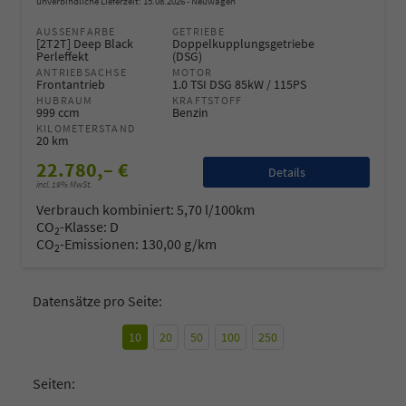
unverbindliche Lieferzeit:
15.08.2026
Neuwagen
AUSSENFARBE
GETRIEBE
[2T2T] Deep Black
Doppelkupplungsgetriebe
Perleffekt
(DSG)
ANTRIEBSACHSE
MOTOR
Frontantrieb
1.0 TSI DSG 85kW / 115PS
HUBRAUM
KRAFTSTOFF
999 ccm
Benzin
KILOMETERSTAND
20 km
22.780,– €
Details
incl. 19% MwSt.
Verbrauch kombiniert:
5,70 l/100km
CO
-Klasse:
D
2
CO
-Emissionen:
130,00 g/km
2
Datensätze pro Seite:
10
20
50
100
250
Seiten: