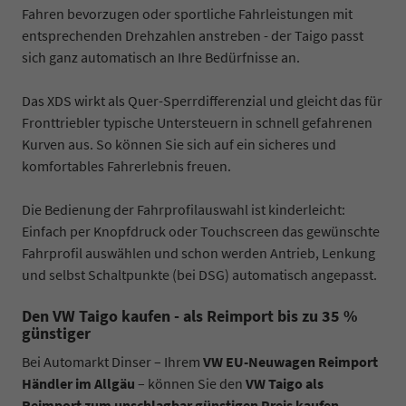
Fahren bevorzugen oder sportliche Fahrleistungen mit
entsprechenden Drehzahlen anstreben - der Taigo passt
sich ganz automatisch an Ihre Bedürfnisse an.
Das XDS wirkt als Quer-Sperrdifferenzial und gleicht das für
Fronttriebler typische Untersteuern in schnell gefahrenen
Kurven aus. So können Sie sich auf ein sicheres und
komfortables Fahrerlebnis freuen.
Die Bedienung der Fahrprofilauswahl ist kinderleicht:
Einfach per Knopfdruck oder Touchscreen das gewünschte
Fahrprofil auswählen und schon werden Antrieb, Lenkung
und selbst Schaltpunkte (bei DSG) automatisch angepasst.
Den VW Taigo kaufen - als Reimport bis zu 35 %
günstiger
Bei Automarkt Dinser – Ihrem
VW EU-Neuwagen Reimport
Händler im Allgäu
– können Sie den
VW Taigo als
Reimport zum unschlagbar günstigen Preis kaufen
.