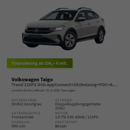
ab 194,– € mtl.
Volkswagen Taigo
Trend 115PS DSG AppConnect+Sitzheizung+PDC+Alu16+LED+DAB+FrontAssist
unverbindliche Lieferzeit:
15.12.2026
Neuwagen
AUSSENFARBE
GETRIEBE
[6U6U] Ascotgrau
Doppelkupplungsgetriebe
(DSG)
ANTRIEBSACHSE
MOTOR
Frontantrieb
1.0 TSI DSG 85kW / 115PS
HUBRAUM
KRAFTSTOFF
999 ccm
Benzin