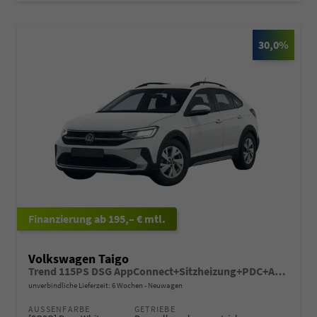
30,0%
ab 195,– € mtl.
Volkswagen Taigo
Trend 115PS DSG AppConnect+Sitzheizung+PDC+Alu16+LED+DAB+FrontAssist
unverbindliche Lieferzeit:
6 Wochen
Neuwagen
AUSSENFARBE
GETRIEBE