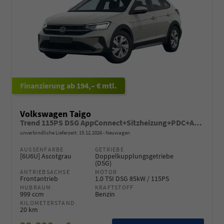
ab 194,– € mtl.
Volkswagen Taigo
Trend 115PS DSG AppConnect+Sitzheizung+PDC+Alu16+LED+DAB+FrontAssist
unverbindliche Lieferzeit:
15.12.2026
Neuwagen
AUSSENFARBE
GETRIEBE
[6U6U] Ascotgrau
Doppelkupplungsgetriebe
(DSG)
ANTRIEBSACHSE
MOTOR
Frontantrieb
1.0 TSI DSG 85kW / 115PS
HUBRAUM
KRAFTSTOFF
999 ccm
Benzin
KILOMETERSTAND
20 km