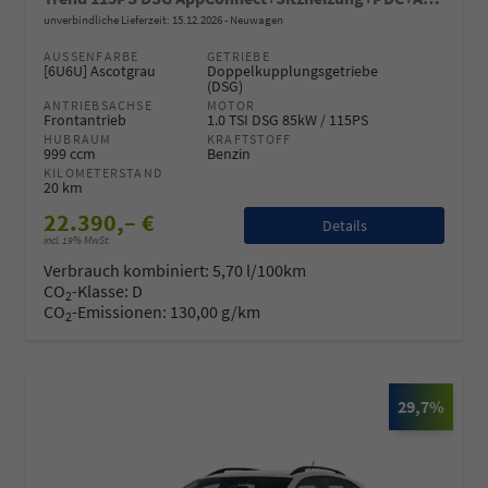
unverbindliche Lieferzeit:
15.12.2026
Neuwagen
AUSSENFARBE
GETRIEBE
[6U6U] Ascotgrau
Doppelkupplungsgetriebe
(DSG)
ANTRIEBSACHSE
MOTOR
Frontantrieb
1.0 TSI DSG 85kW / 115PS
HUBRAUM
KRAFTSTOFF
999 ccm
Benzin
KILOMETERSTAND
20 km
22.390,– €
Details
incl. 19% MwSt.
Verbrauch kombiniert:
5,70 l/100km
CO
-Klasse:
D
2
CO
-Emissionen:
130,00 g/km
2
29,7%