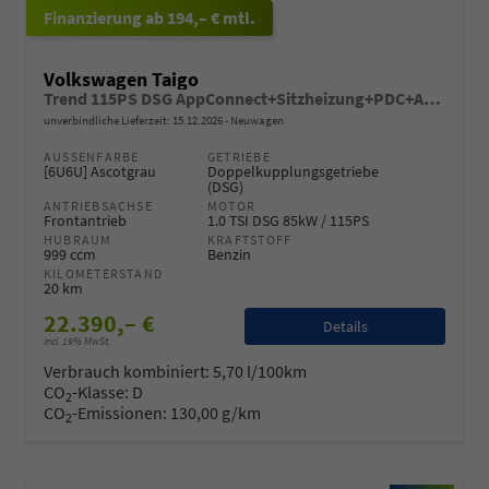
ab 194,– € mtl.
Volkswagen Taigo
Trend 115PS DSG AppConnect+Sitzheizung+PDC+Alu16+LED+DAB+FrontAssist
unverbindliche Lieferzeit:
15.12.2026
Neuwagen
AUSSENFARBE
GETRIEBE
[6U6U] Ascotgrau
Doppelkupplungsgetriebe
(DSG)
ANTRIEBSACHSE
MOTOR
Frontantrieb
1.0 TSI DSG 85kW / 115PS
HUBRAUM
KRAFTSTOFF
999 ccm
Benzin
KILOMETERSTAND
20 km
22.390,– €
Details
incl. 19% MwSt.
Verbrauch kombiniert:
5,70 l/100km
CO
-Klasse:
D
2
CO
-Emissionen:
130,00 g/km
2