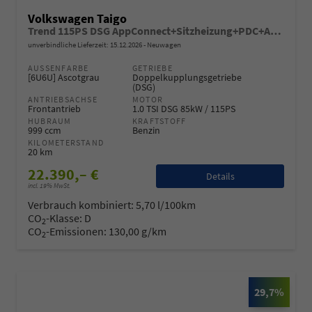
Volkswagen Taigo
Trend 115PS DSG AppConnect+Sitzheizung+PDC+Alu16+LED+DAB+FrontAssist
unverbindliche Lieferzeit:
15.12.2026
Neuwagen
AUSSENFARBE
GETRIEBE
[6U6U] Ascotgrau
Doppelkupplungsgetriebe
(DSG)
ANTRIEBSACHSE
MOTOR
Frontantrieb
1.0 TSI DSG 85kW / 115PS
HUBRAUM
KRAFTSTOFF
999 ccm
Benzin
KILOMETERSTAND
20 km
22.390,– €
Details
incl. 19% MwSt.
Verbrauch kombiniert:
5,70 l/100km
CO
-Klasse:
D
2
CO
-Emissionen:
130,00 g/km
2
29,7%