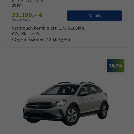
KILOMETERSTAND
20 km
22.390,– €
Details
incl. 19% MwSt.
Verbrauch kombiniert:
5,70 l/100km
CO
-Klasse:
D
2
CO
-Emissionen:
130,00 g/km
2
29,7%