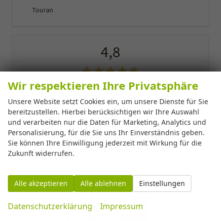
Touran
4,8
Wir respektieren Ihre Privatsphäre
SEHR GUT
Unsere Website setzt Cookies ein, um unsere Dienste für Sie
42 Bewertungen
bereitzustellen. Hierbei berücksichtigen wir Ihre Auswahl
Alle Bewertungen anzeigen >
und verarbeiten nur die Daten für Marketing, Analytics und
Personalisierung, für die Sie uns Ihr Einverständnis geben.
Sie können Ihre Einwilligung jederzeit mit Wirkung für die
Ihre Ansprechpartner
Zukunft widerrufen.
Alle akzeptieren
Alle ablehnen
Einstellungen
Datenschutzerklärung
Impressum