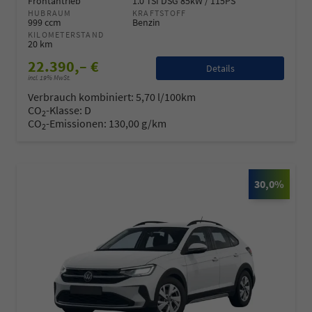
Frontantrieb
1.0 TSI DSG 85kW / 115PS
HUBRAUM
KRAFTSTOFF
999 ccm
Benzin
KILOMETERSTAND
20 km
22.390,– €
Details
incl. 19% MwSt.
Verbrauch kombiniert:
5,70 l/100km
CO
-Klasse:
D
2
CO
-Emissionen:
130,00 g/km
2
30,0%