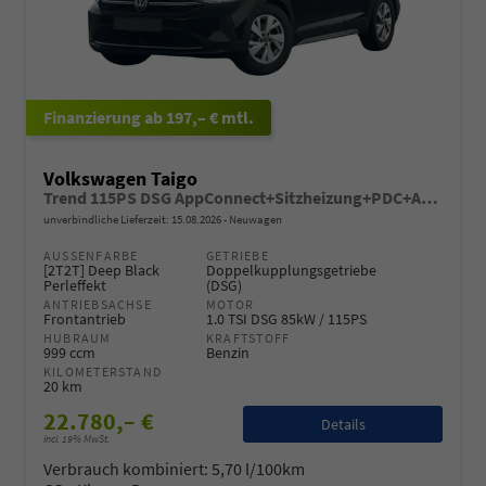
ab 197,– € mtl.
Volkswagen Taigo
Trend 115PS DSG AppConnect+Sitzheizung+PDC+Alu16+LED+DAB+FrontAssist
unverbindliche Lieferzeit:
15.08.2026
Neuwagen
AUSSENFARBE
GETRIEBE
[2T2T] Deep Black
Doppelkupplungsgetriebe
Perleffekt
(DSG)
ANTRIEBSACHSE
MOTOR
Frontantrieb
1.0 TSI DSG 85kW / 115PS
HUBRAUM
KRAFTSTOFF
999 ccm
Benzin
KILOMETERSTAND
20 km
22.780,– €
Details
incl. 19% MwSt.
Verbrauch kombiniert:
5,70 l/100km