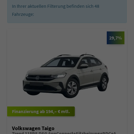
In Ihrer aktuellen Filterung befinden sich
48
Fahrzeuge:
29,7%
ab 194,– € mtl.
Volkswagen Taigo
Trend 115PS DSG AppConnect+Sitzheizung+PDC+Alu16+LED+DAB+FrontAssist