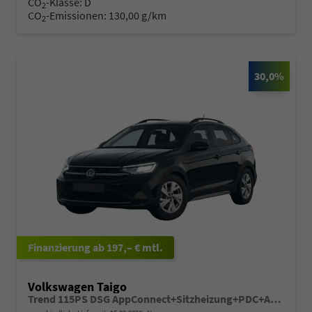
CO
-Klasse:
D
2
CO
-Emissionen:
130,00 g/km
2
30,0%
ab 197,– € mtl.
Volkswagen Taigo
Trend 115PS DSG AppConnect+Sitzheizung+PDC+Alu16+LED+DAB+FrontAssist