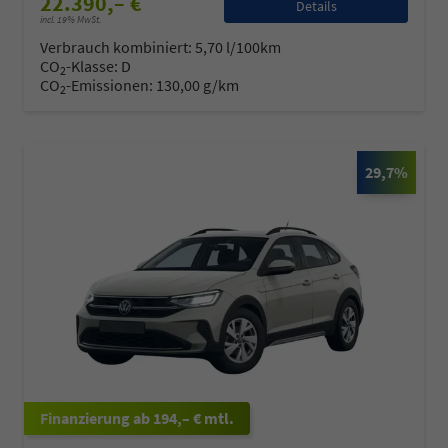
22.390,– €
Details
incl. 19% MwSt.
Verbrauch kombiniert:
5,70 l/100km
CO
-Klasse:
D
2
CO
-Emissionen:
130,00 g/km
2
29,7%
ab 194,– € mtl.