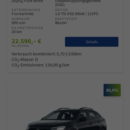
[0Q0Q] Pure White
Doppelkupplungsgetriebe
(DSG)
ANTRIEBSACHSE
MOTOR
Frontantrieb
1.0 TSI DSG 85kW / 115PS
HUBRAUM
KRAFTSTOFF
999 ccm
Benzin
KILOMETERSTAND
20 km
22.590,– €
Details
incl. 19% MwSt.
Verbrauch kombiniert:
5,70 l/100km
CO
-Klasse:
D
2
CO
-Emissionen:
130,00 g/km
2
30,0%