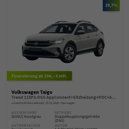
29,7%
ab 194,– € mtl.
Volkswagen Taigo
Trend 115PS DSG AppConnect+Sitzheizung+PDC+Alu16+LED+DAB+FrontAssist
unverbindliche Lieferzeit:
15.12.2026
Neuwagen
AUSSENFARBE
GETRIEBE
[6U6U] Ascotgrau
Doppelkupplungsgetriebe
(DSG)
ANTRIEBSACHSE
MOTOR