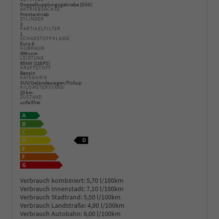
Doppelkupplungsgetriebe (DSG)
ANTRIEBSACHSE
Frontantrieb
ZYLINDER
3
PARTIKELFILTER
1
SCHADSTOFFKLASSE
Euro 6
HUBRAUM
999 ccm
LEISTUNG
85 kW (116 PS)
KRAFTSTOFF
Benzin
KATEGORIE
SUV/Geländewagen/Pickup
KILOMETERSTAND
20 km
ZUSTAND
unfallfrei
Verbrauch kombiniert:
5,70 l/100km
Verbrauch Innenstadt:
7,10 l/100km
Verbrauch Stadtrand:
5,50 l/100km
Verbrauch Landstraße:
4,90 l/100km
Verbrauch Autobahn:
6,00 l/100km