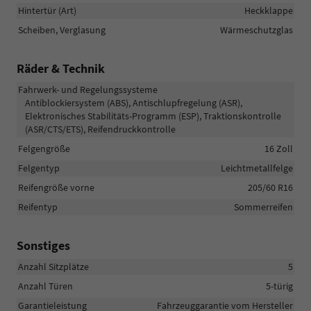
Hintertür (Art)
Heckklappe
Scheiben, Verglasung
Wärmeschutzglas
Räder & Technik
Fahrwerk- und Regelungssysteme
Antiblockiersystem (ABS), Antischlupfregelung (ASR),
Elektronisches Stabilitäts-Programm (ESP), Traktionskontrolle
(ASR/CTS/ETS), Reifendruckkontrolle
Felgengröße
16 Zoll
Felgentyp
Leichtmetallfelge
Reifengröße vorne
205/60 R16
Reifentyp
Sommerreifen
Sonstiges
Anzahl Sitzplätze
5
Anzahl Türen
5-türig
Garantieleistung
Fahrzeuggarantie vom Hersteller