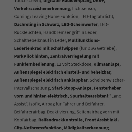
Touchscreen),
Digitaler Radioempfang DAB+,
Verkehrszeichenerkennung
, Lichtsensor,
Coming/Leaving Home Funktion, LED-Tagfahrlicht,
Dachreling in Schwarz, LED-Scheinwerfer
, LED-
Rückleuchten, Handbremsengriff in Leder,
Schalthebelknauf in Leder,
Multifunktions-
Lederlenkrad mit Schaltwippen
(für DSG Getriebe),
ParkPilot hinten, Zentralverriegelung mit
Funkfernbedienung
, 12 Volt Steckdose,
Klimaanlage,
Außenspiegel elektrisch einstell- und beheizbar,
Außenspiegel elektrisch anklappbar
, Scheibenwischer-
Intervallschaltung,
Start-Stopp-Anlage, Fensterheber
vorn und hinten elektrisch, Spurhalteassistent
"Lane
Assist", isofix, Airbag für Fahrer und Beifahrer,
Beifahrerairbag-Deaktivierung, Seitenairbag vorn mit
Kopfairbag,
Reifendruckkontrolle, Front Assist inkl.
City-Notbremsfunktion, Müdigkeitserkennung,