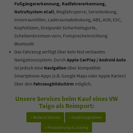
Fußgängererkennung, Radfahrererkennung,
Notrufsystem eCall
, Wegfahrsperre, Servolenkung,
Innenraumfilter, Laderaumabdeckung, ABS, ASR, ESC,
Kopfstützen, Dreipunkt-Sicherheitsgurte,
Scheibenbremsen vorn, Freisprecheinrichtung
Bluetooth
Das Fahrzeug verfügt über kein fest verbautes
Navigationssystem. Durch
Apple CarPlay / Android Auto
ist jedoch eine
Navigation
über kompatible
Smartphone-Apps (z.B. Google Maps oder Apple Karten)
über den
Fahrzeugbildschirm
möglich.
Unsere Services beim Kauf eines VW
Taigo als Reimport:
» Rückruf-Service
» Inzahlungnahme
» Finanzierung & Leasing