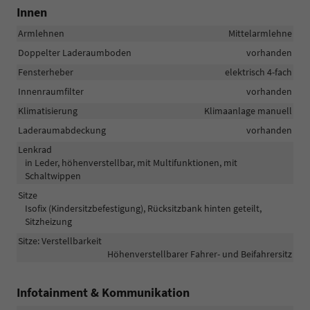
Innen
Armlehnen
Mittelarmlehne
Doppelter Laderaumboden
vorhanden
Fensterheber
elektrisch 4-fach
Innenraumfilter
vorhanden
Klimatisierung
Klimaanlage manuell
Laderaumabdeckung
vorhanden
Lenkrad
in Leder, höhenverstellbar, mit Multifunktionen, mit
Schaltwippen
Sitze
Isofix (Kindersitzbefestigung), Rücksitzbank hinten geteilt,
Sitzheizung
Sitze: Verstellbarkeit
Höhenverstellbarer Fahrer- und Beifahrersitz
Infotainment & Kommunikation