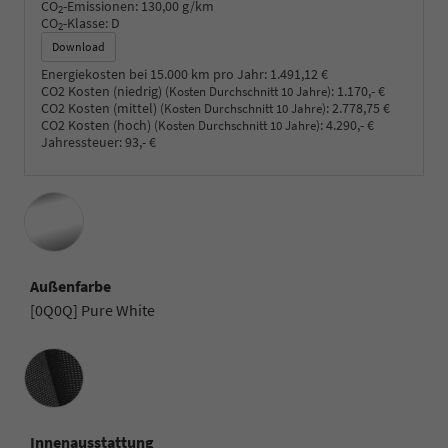
CO
-Emissionen:
130,00 g/km
2
CO
-Klasse:
D
2
Download
Energiekosten bei 15.000 km pro Jahr:
1.491,12 €
CO2 Kosten (niedrig)
:
1.170,- €
(Kosten Durchschnitt 10 Jahre)
CO2 Kosten (mittel)
:
2.778,75 €
(Kosten Durchschnitt 10 Jahre)
CO2 Kosten (hoch)
:
4.290,- €
(Kosten Durchschnitt 10 Jahre)
Jahressteuer:
93,- €
Außenfarbe
[0Q0Q] Pure White
Innenausstattung
Innenausstattung