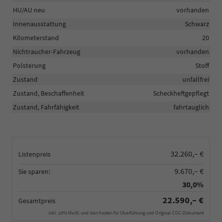
HU/AU neu
vorhanden
Innenausstattung
Schwarz
Kilometerstand
20
Nichtraucher-Fahrzeug
vorhanden
Polsterung
Stoff
Zustand
unfallfrei
Zustand, Beschaffenheit
Scheckheftgepflegt
Zustand, Fahrfähigkeit
fahrtauglich
32.260,– €
Listenpreis
9.670,– €
Sie sparen:
30,0%
22.590,– €
Gesamtpreis
inkl. 19% MwSt. und den Kosten für Überführung und Original COC-Dokument