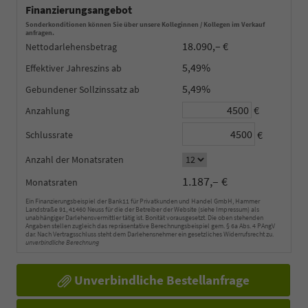
Finanzierungsangebot
Sonderkonditionen können Sie über unsere Kolleginnen / Kollegen im Verkauf
anfragen.
18.090,– €
Nettodarlehensbetrag
5,49%
Effektiver Jahreszins
5,49%
Gebundener Sollzinssatz
€
Anzahlung
€
Schlussrate
Anzahl der Monatsraten
1.187,– €
Monatsraten
Ein Finanzierungsbeispiel der Bank11 für Privatkunden und Handel GmbH, Hammer
Landstraße 91, 41460 Neuss für die der Betreiber der Website (siehe Impressum) als
unabhängiger Darlehensvermittler tätig ist. Bonität vorausgesetzt. Die oben stehenden
Angaben stellen zugleich das repräsentative Berechnungsbeispiel gem. § 6a Abs. 4 PAngV
dar. Nach Vertragsschluss steht dem Darlehensnehmer ein gesetzliches Widerrufsrecht zu.
unverbindliche Berechnung
Unverbindliche Bestellanfrage