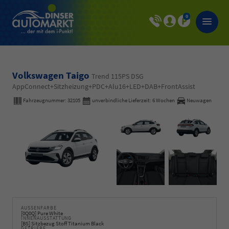
0
Volkswagen Taigo
Trend 115PS DSG
AppConnect+Sitzheizung+PDC+Alu16+LED+DAB+FrontAssist
Fahrzeugnummer:
32105
unverbindliche Lieferzeit:
6 Wochen
Neuwagen
AUSSENFARBE
[0Q0Q] Pure White
INNENAUSSTATTUNG
[BS] Sitzbezug Stoff Titanium Black
GETRIEBE