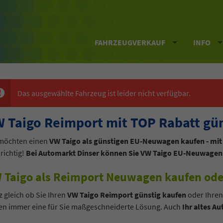
FAHRZEUGVERKAUF
INFO
Das ausgewählte Fahrzeug ist leider nicht verfügbar.
 Taigo Reimport mit TOP Rabatt gün
 möchten einen
VW Taigo als günstigen EU-Neuwagen kaufen - mi
 richtig!
Bei Automarkt Dinser können Sie VW Taigo EU-Neuwagen 
 Taigo als Reimport Neuwagen kaufen ode
 gleich ob Sie Ihren
VW Taigo Reimport günstig kaufen
oder Ihre
en immer eine für Sie maßgeschneiderte Lösung. Auch
Ihr altes Au