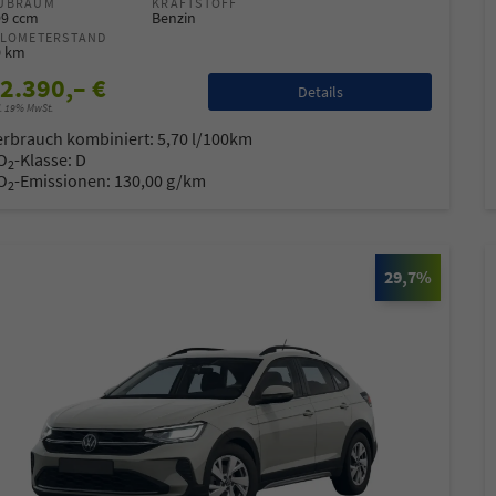
UBRAUM
KRAFTSTOFF
99 ccm
Benzin
ILOMETERSTAND
0 km
2.390,– €
Details
l. 19% MwSt.
erbrauch kombiniert:
5,70 l/100km
O
-Klasse:
D
2
O
-Emissionen:
130,00 g/km
2
29,7%
co Heck
Oliver Zerbe
ager B2C / B2B
Sales Manager B2C / B2B
ilverkäufer
Automobilverkäufer
 77 11 4 - 22
+49 7522 77 11 4 - 11