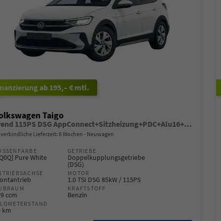
ab 195,– € mtl.
olkswagen Taigo
Trend 115PS DSG AppConnect+Sitzheizung+PDC+Alu16+LED+DAB+FrontAssist
verbindliche Lieferzeit:
6 Wochen
Neuwagen
USSENFARBE
GETRIEBE
Q0Q] Pure White
Doppelkupplungsgetriebe
(DSG)
NTRIEBSACHSE
MOTOR
ontantrieb
1.0 TSI DSG 85kW / 115PS
UBRAUM
KRAFTSTOFF
99 ccm
Benzin
ILOMETERSTAND
0 km