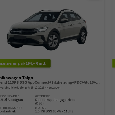
ab 194,– € mtl.
olkswagen Taigo
Trend 115PS DSG AppConnect+Sitzheizung+PDC+Alu16+LED+DAB+FrontAssist
verbindliche Lieferzeit:
15.12.2026
Neuwagen
USSENFARBE
GETRIEBE
6U6U] Ascotgrau
Doppelkupplungsgetriebe
(DSG)
NTRIEBSACHSE
MOTOR
ontantrieb
1.0 TSI DSG 85kW / 115PS