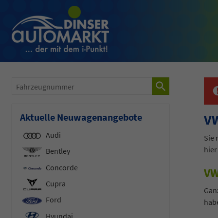
Fahrzeugnummer
Aktuelle Neuwagenangebote
VW
Audi
Sie
hier
Bentley
Concorde
VW
Cupra
Ganz
Ford
hab
Hyundai