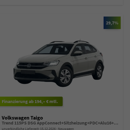
29,7%
ab 194,– € mtl.
Volkswagen Taigo
Trend 115PS DSG AppConnect+Sitzheizung+PDC+Alu16+LED+DAB+FrontAssist
unverbindliche Lieferzeit:
15.12.2026
Neuwagen