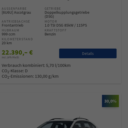
AUSSENFARBE
GETRIEBE
[6U6U] Ascotgrau
Doppelkupplungsgetriebe
(DSG)
ANTRIEBSACHSE
MOTOR
Frontantrieb
1.0 TSI DSG 85kW / 115PS
HUBRAUM
KRAFTSTOFF
999 ccm
Benzin
KILOMETERSTAND
20 km
22.390,– €
Details
incl. 19% MwSt.
Verbrauch kombiniert:
5,70 l/100km
CO
-Klasse:
D
2
CO
-Emissionen:
130,00 g/km
2
30,0%