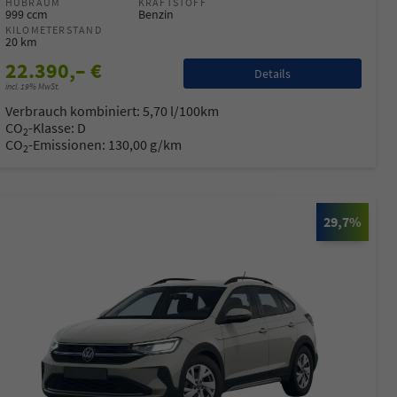
HUBRAUM
KRAFTSTOFF
999 ccm
Benzin
KILOMETERSTAND
20 km
22.390,– €
Details
incl. 19% MwSt.
Verbrauch kombiniert:
5,70 l/100km
CO
-Klasse:
D
2
CO
-Emissionen:
130,00 g/km
2
29,7%