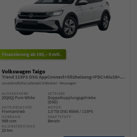
ab 195,– € mtl.
Volkswagen Taigo
Trend 115PS DSG AppConnect+Sitzheizung+PDC+Alu16+LED+DAB+FrontAssist
unverbindliche Lieferzeit:
6 Wochen
Neuwagen
AUSSENFARBE
GETRIEBE
[0Q0Q] Pure White
Doppelkupplungsgetriebe
(DSG)
ANTRIEBSACHSE
MOTOR
Frontantrieb
1.0 TSI DSG 85kW / 115PS
HUBRAUM
KRAFTSTOFF
999 ccm
Benzin
KILOMETERSTAND
20 km