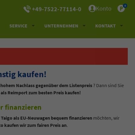
0
Konto
+49-7522-77114-0
SERVICE
UNTERNEHMEN
KONTAKT
stig kaufen!
t hohem Nachlass gegenüber dem Listenpreis
? Dann sind Sie
als Reimport zum besten Preis kaufen!
r finanzieren
n
Taigo als EU-Neuwagen bequem finanzieren
möchten, wir
to kaufen wir zum fairen Preis an
.