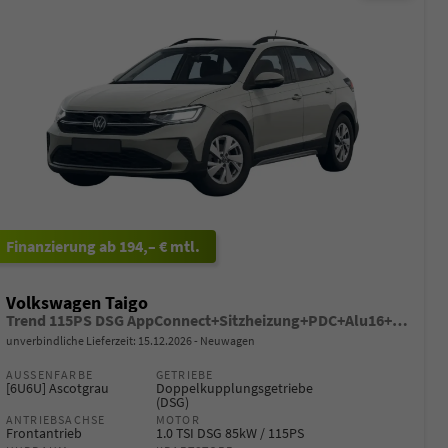
ab 194,– € mtl.
Volkswagen Taigo
Trend 115PS DSG AppConnect+Sitzheizung+PDC+Alu16+LED+DAB+FrontAssist
unverbindliche Lieferzeit:
15.12.2026
Neuwagen
AUSSENFARBE
GETRIEBE
[6U6U] Ascotgrau
Doppelkupplungsgetriebe
(DSG)
ANTRIEBSACHSE
MOTOR
Frontantrieb
1.0 TSI DSG 85kW / 115PS