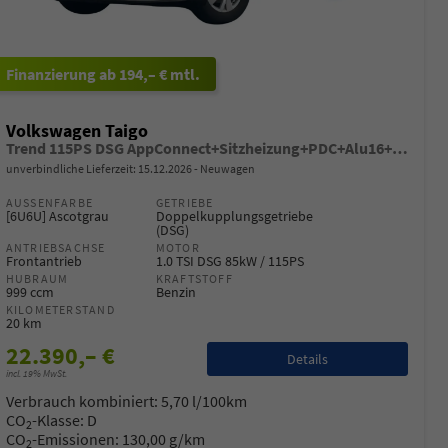
ab 194,– € mtl.
Volkswagen Taigo
Trend 115PS DSG AppConnect+Sitzheizung+PDC+Alu16+LED+DAB+FrontAssist
unverbindliche Lieferzeit:
15.12.2026
Neuwagen
AUSSENFARBE
GETRIEBE
[6U6U] Ascotgrau
Doppelkupplungsgetriebe
(DSG)
ANTRIEBSACHSE
MOTOR
Frontantrieb
1.0 TSI DSG 85kW / 115PS
HUBRAUM
KRAFTSTOFF
999 ccm
Benzin
KILOMETERSTAND
20 km
22.390,– €
Details
incl. 19% MwSt.
Verbrauch kombiniert:
5,70 l/100km
CO
-Klasse:
D
2
CO
-Emissionen:
130,00 g/km
2