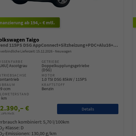
-Mail
E-Mail
ab 194,– € mtl.
olkswagen Taigo
Trend 115PS DSG AppConnect+Sitzheizung+PDC+Alu16+LED+DAB+FrontAssist
verbindliche Lieferzeit:
15.12.2026
Neuwagen
USSENFARBE
GETRIEBE
6U6U] Ascotgrau
Doppelkupplungsgetriebe
(DSG)
NTRIEBSACHSE
MOTOR
ontantrieb
1.0 TSI DSG 85kW / 115PS
UBRAUM
KRAFTSTOFF
99 ccm
Benzin
ILOMETERSTAND
0 km
2.390,– €
Details
l. 19% MwSt.
erbrauch kombiniert:
5,70 l/100km
O
-Klasse:
D
2
O
-Emissionen:
130,00 g/km
2