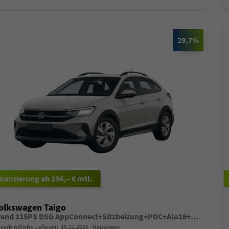
29,7%
ab 194,– € mtl.
olkswagen Taigo
Trend 115PS DSG AppConnect+Sitzheizung+PDC+Alu16+LED+DAB+FrontAssist
verbindliche Lieferzeit:
15.12.2026
Neuwagen