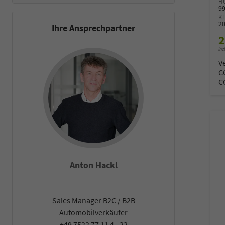
H
9
K
2
Ihre Ansprechpartner
2
inc
V
C
C
Anton Hackl
Fal
Sales Manager B2C / B2B
Sales Man
Automobilverkäufer
Automob
+49 7522 77 11 4 - 22
+49 7522