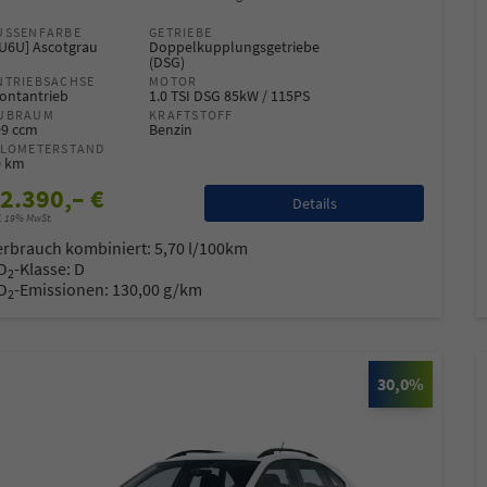
USSENFARBE
GETRIEBE
6U6U] Ascotgrau
Doppelkupplungsgetriebe
(DSG)
NTRIEBSACHSE
MOTOR
ontantrieb
1.0 TSI DSG 85kW / 115PS
UBRAUM
KRAFTSTOFF
99 ccm
Benzin
ILOMETERSTAND
0 km
2.390,– €
Details
l. 19% MwSt.
erbrauch kombiniert:
5,70 l/100km
O
-Klasse:
D
2
O
-Emissionen:
130,00 g/km
2
30,0%