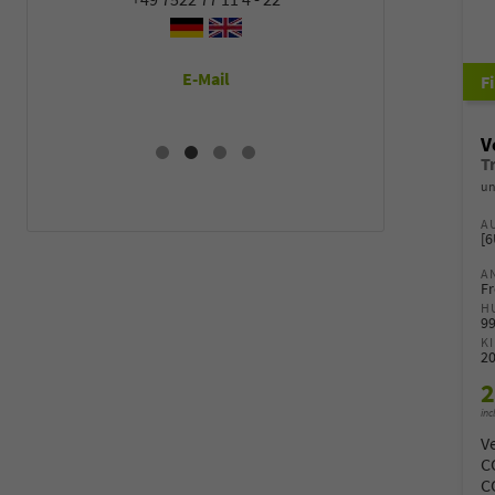
E-Mail
E
V
un
A
[
A
Fr
H
9
K
2
2
inc
V
C
C