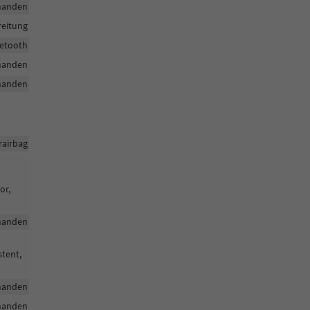
handen
reitung
uetooth
handen
handen
rairbag
or,
handen
stent,
handen
handen