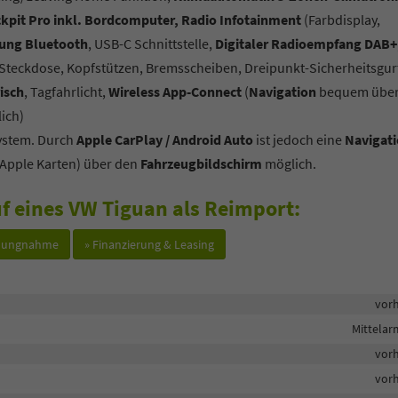
ckpit Pro inkl. Bordcomputer, Radio Infotainment
(Farbdisplay,
tung Bluetooth
, USB-C Schnittstelle,
Digitaler Radioempfang DAB+
 Steckdose, Kopfstützen, Bremsscheiben, Dreipunkt-Sicherheitsgur
isch
, Tagfahrlicht,
Wireless App-Connect
(
Navigation
bequem übe
ich)
system. Durch
Apple CarPlay / Android Auto
ist jedoch eine
Navigat
Apple Karten) über den
Fahrzeugbildschirm
möglich.
f eines VW Tiguan als Reimport:
hlungnahme
» Finanzierung & Leasing
vor
Mittela
vor
vor