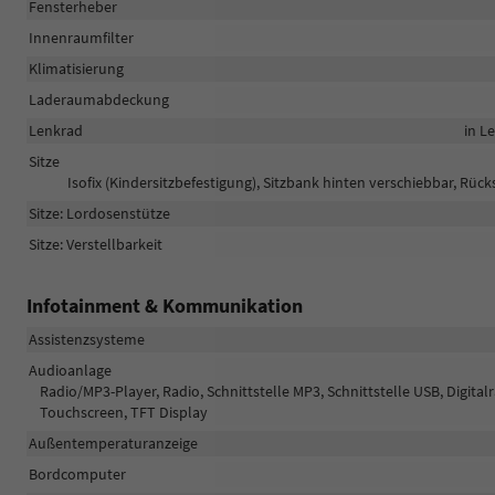
Fensterheber
Innenraumfilter
Klimatisierung
Laderaumabdeckung
Lenkrad
in L
Sitze
Isofix (Kindersitzbefestigung), Sitzbank hinten verschiebbar, Rücks
Sitze: Lordosenstütze
Sitze: Verstellbarkeit
Infotainment & Kommunikation
Assistenzsysteme
Audioanlage
Radio/MP3-Player, Radio, Schnittstelle MP3, Schnittstelle USB, Digita
Touchscreen, TFT Display
Außentemperaturanzeige
Bordcomputer