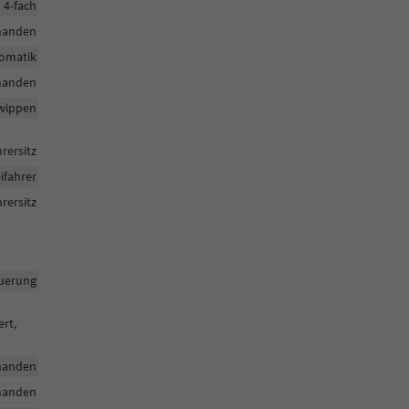
h 4-fach
handen
tomatik
handen
twippen
rersitz
ifahrer
rersitz
uerung
ert,
handen
handen