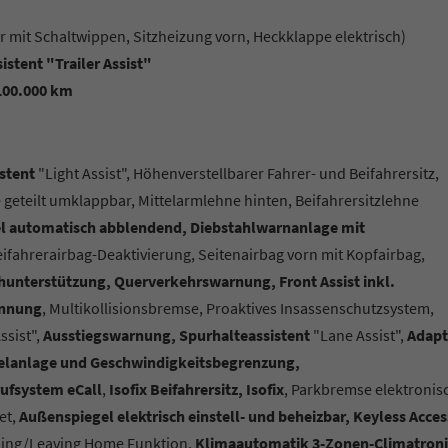
 mit Schaltwippen, Sitzheizung vorn, Heckklappe elektrisch)
stent "Trailer Assist"
 100.000 km
istent
"Light Assist", Höhenverstellbarer Fahrer- und Beifahrersitz,
 geteilt umklappbar, Mittelarmlehne hinten, Beifahrersitzlehne
el automatisch abblendend, Diebstahlwarnanlage mit
Beifahrerairbag-Deaktivierung, Seitenairbag vorn mit Kopfairbag,
unterstützung, Querverkehrswarnung, Front Assist inkl.
ennung
, Multikollisionsbremse, Proaktives Insassenschutzsystem,
ssist",
Ausstiegswarnung, Spurhalteassistent
"Lane Assist",
Adapt
gelanlage und Geschwindigkeitsbegrenzung,
ufsystem eCall
,
Isofix Beifahrersitz, Isofix
, Parkbremse elektronis
et,
Außenspiegel elektrisch einstell- und beheizbar, Keyless Acces
oming/Leaving Home Funktion,
Klimaautomatik 3-Zonen-Climatroni