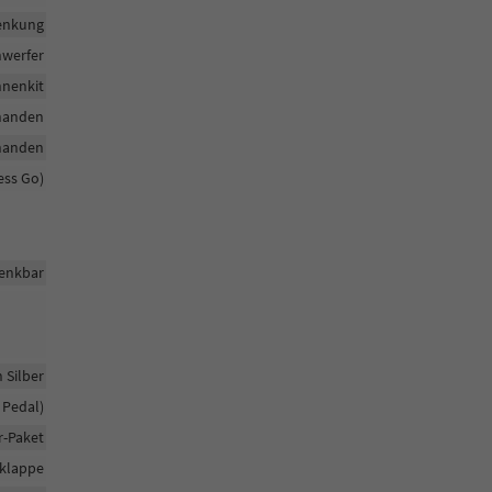
enkung
nwerfer
nenkit
handen
handen
ess Go)
enkbar
 Silber
 Pedal)
r-Paket
klappe