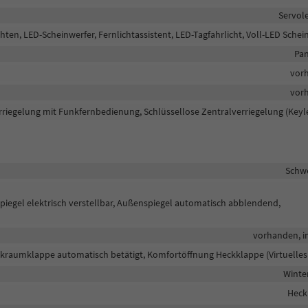
Servol
hten, LED-Scheinwerfer, Fernlichtassistent, LED-Tagfahrlicht, Voll-LED Schei
Pan
vor
vor
rriegelung mit Funkfernbedienung, Schlüssellose Zentralverriegelung (Keyl
Schw
piegel elektrisch verstellbar, Außenspiegel automatisch abblendend,
vorhanden, in
ckraumklappe automatisch betätigt, Komfortöffnung Heckklappe (Virtuelles
Winte
Heck