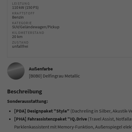
LEISTUNG
110 kW (150 PS)
KRAFTSTOFF
Benzin
KATEGORIE
SUV/Geländewagen/Pickup
KILOMETERSTAND
20 km
ZUSTAND
unfallfrei
Außenfarbe
[B0B0] Delfingrau Metallic
Beschreibung
Sonderausstattung:
[PDA] Designpaket "Style"
(Dachreling in Silber, Akustik
[PHA] Fahrassistenzpaket "IQ.Drive
(Travel Assist, Notfal
Parklenkassistent mit Memory-Funktion, Außenspiegel ele