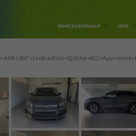
FAHRZEUGVERKAUF
INFO
GV5+AHK+360°+Lenkradheiz+IQ.Drive+ACC+App+eHeck