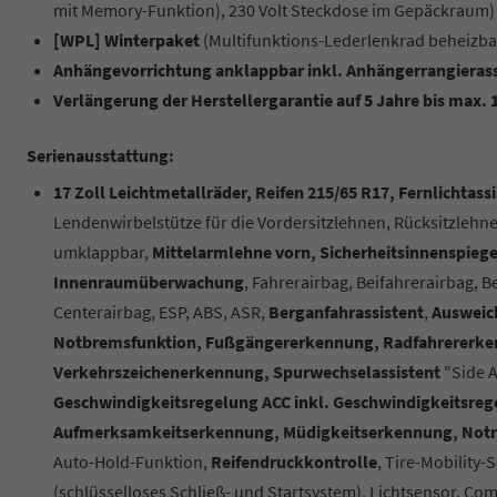
mit Memory-Funktion), 230 Volt Steckdose im Gepäckraum)
[WPL] Winterpaket
(Multifunktions-Lederlenkrad beheizbar
Anhängevorrichtung anklappbar inkl. Anhängerrangierassi
Verlängerung der Herstellergarantie auf 5 Jahre bis max.
Serienausstattung:
17 Zoll Leichtmetallräder, Reifen 215/65 R17, Fernlichtass
Lendenwirbelstütze für die Vordersitzlehnen, Rücksitzlehne
umklappbar,
Mittelarmlehne vorn, Sicherheitsinnenspieg
Innenraumüberwachung
, Fahrerairbag, Beifahrerairbag, 
Centerairbag, ESP, ABS, ASR,
Berganfahrassistent
,
Ausweich
Notbremsfunktion, Fußgängererkennung, Radfahrererk
Verkehrszeichenerkennung, Spurwechselassistent
"Side A
Geschwindigkeitsregelung ACC inkl. Geschwindigkeitsre
Aufmerksamkeitserkennung, Müdigkeitserkennung, Notr
Auto-Hold-Funktion,
Reifendruckkontrolle
, Tire-Mobility-S
(schlüsselloses Schließ- und Startsystem), Lichtsensor, C