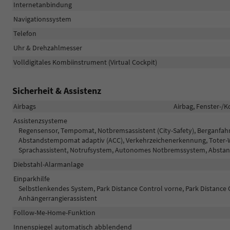
Internetanbindung
Navigationssystem
Telefon
Uhr & Drehzahlmesser
Volldigitales Kombiinstrument (Virtual Cockpit)
Sicherheit & Assistenz
Airbags
Airbag, Fenster-/K
Assistenzsysteme
Regensensor, Tempomat, Notbremsassistent (City-Safety), Berganfahr
Abstandstempomat adaptiv (ACC), Verkehrzeichenerkennung, Toter-Wi
Sprachassistent, Notrufsystem, Autonomes Notbremssystem, Abstand
Diebstahl-Alarmanlage
Einparkhilfe
Selbstlenkendes System, Park Distance Control vorne, Park Distance 
Anhängerrangierassistent
Follow-Me-Home-Funktion
Innenspiegel automatisch abblendend