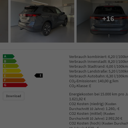
+16
Verbrauch kombiniert:
6,20 l/100k
Verbrauch Innenstadt:
8,20 l/100k
Verbrauch Stadtrand:
6,00 l/100km
Verbrauch Landstraße:
5,20 l/100
Verbrauch Autobahn:
6,30 l/100km
CO
-Emissionen:
140,00 g/km
2
CO
-Klasse:
E
2
Energiekosten bei 15.000 km pro J
Download
1.621,92 €
CO2 Kosten (niedrig)
(Kosten
:
1.260,- €
Durchschnitt 10 Jahre)
CO2 Kosten (mittel)
(Kosten
:
2.992,50 €
Durchschnitt 10 Jahre)
CO2 Kosten (hoch)
(Kosten Durchsch