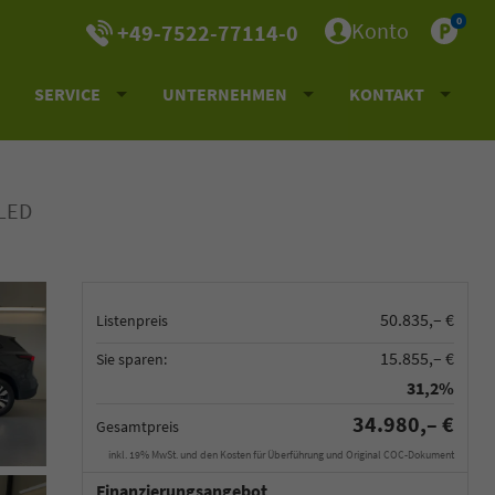
0
Konto
+49-7522-77114-0
SERVICE
UNTERNEHMEN
KONTAKT
+LED
50.835,– €
Listenpreis
15.855,– €
Sie sparen:
31,2%
34.980,– €
Gesamtpreis
inkl. 19% MwSt. und den Kosten für Überführung und Original COC-Dokument
Finanzierungsangebot