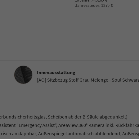
:
4.620,- €
10 Jahre)
Jahressteuer:
127,- €
Innenausstattung
Innenausstattung
[AO] Sitzbezug Stoff Grau Melenge - Soul Schwar
-Verbundsicherheitsglas, Scheiben ab der B-Säule abgedunkelt)
lassistent "Emergency Assist", AreaView 360° Kamera inkl. Rückfahrk
ktrisch anklappbar, Außenspiegel automatisch abblendend, Außens