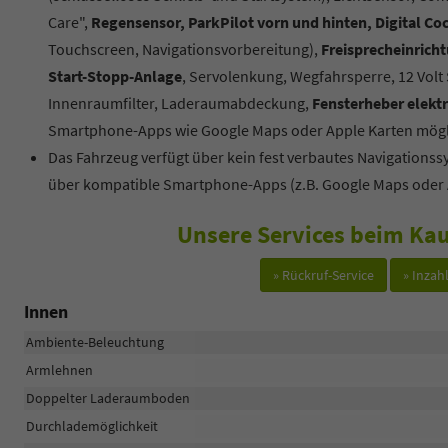
Care",
Regensensor, ParkPilot vorn und hinten, Digital Co
Touchscreen, Navigationsvorbereitung),
Freisprecheinrich
Start-Stopp-Anlage
, Servolenkung, Wegfahrsperre, 12 Volt
Innenraumfilter, Laderaumabdeckung,
Fensterheber elektr
Smartphone-Apps wie Google Maps oder Apple Karten mögl
Das Fahrzeug verfügt über kein fest verbautes Navigations
über kompatible Smartphone-Apps (z.B. Google Maps oder 
Unsere Services beim Kau
» Rückruf-Service
» Inza
Innen
Ambiente-Beleuchtung
Armlehnen
Doppelter Laderaumboden
Durchlademöglichkeit