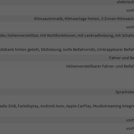
elektrisc
vor
Klimaautomatik, Klimaanlage hinten, 3-Zonen-Klimaau
vor
eder, höhenverstellbar, mit Multifunktionen, mit Lenkradheizung, mit Schal
itzbank hinten geteilt, Sitzheizung, Isofix Beifahrersitz, Umklappbarer Beifah
Fahrer und Be
Höhenverstellbarer Fahrer- und Beifah
Sprachste
lradio DAB, Farbdisplay, Android Auto, Apple CarPlay, Musikstreaming integri
vor
vor