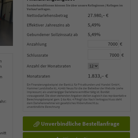
Sonderkonditionen können Sie über unsere Kolleginnen / Kollegen im
Verkauf anfragen.
27.980,– €
Nettodarlehensbetrag
5,49%
Effektiver Jahreszins
5,49%
Gebundener Sollzinssatz
€
Anzahlung
€
Schlussrate
m
Anzahl der Monatsraten
m
1.833,– €
Monatsraten
km
Ein Finanzierungsbeispiel der Bank11 für Privatkunden und Handel GmbH,
Hammer Landstraße 91, 41460 Neuss für die der Betreiber der Website (siehe
Impressum) als unabhängiger Darlehensvermittler tätig ist. Bonität
vorausgesetzt. Die oben stehenden Angaben stellen zugleich das repräsentative
Berechnungsbeispiel gem. § 6a Abs. 4 PAngV dar. Nach Vertragsschluss steht
ahr:
dem Darlehensnehmer ein gesetzliches Widerrufsrecht zu.
unverbindliche Berechnung
Unverbindliche Bestellanfrage
nitt