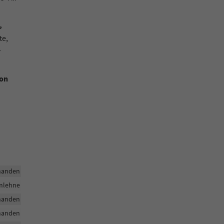
,
te,
r
ion
handen
rmlehne
handen
handen