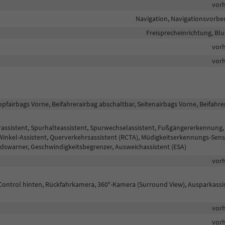
vor
Navigation, Navigationsvorbe
Freisprecheinrichtung, Bl
vor
vor
opfairbags Vorne, Beifahrerairbag abschaltbar, Seitenairbags Vorne, Beifahre
assistent, Spurhalteassistent, Spurwechselassistent, Fußgängererkennung,
nkel-Assistent, Querverkehrsassistent (RCTA), Müdigkeitserkennungs-Sens
swarner, Geschwindigkeitsbegrenzer, Ausweichassistent (ESA)
vor
Control hinten, Rückfahrkamera, 360°-Kamera (Surround View), Ausparkassi
vor
vor