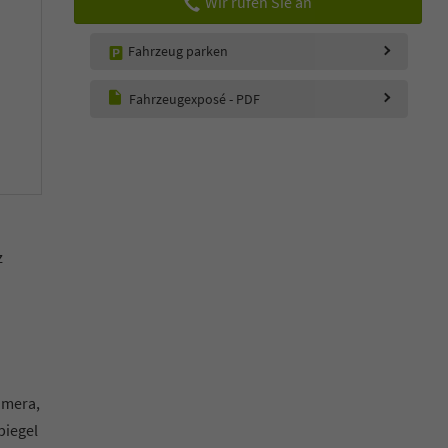
Wir rufen Sie an
Fahrzeug parken
Fahrzeugexposé - PDF
z
amera,
piegel