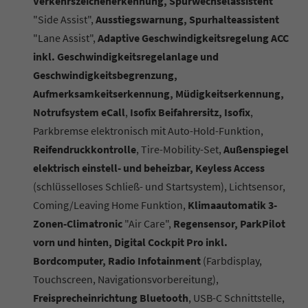
Verkehrszeichenerkennung, Spurwechselassistent
"Side Assist",
Ausstiegswarnung, Spurhalteassistent
"Lane Assist",
Adaptive Geschwindigkeitsregelung ACC
inkl. Geschwindigkeitsregelanlage und
Geschwindigkeitsbegrenzung,
Aufmerksamkeitserkennung, Müdigkeitserkennung,
Notrufsystem eCall
,
Isofix Beifahrersitz, Isofix
,
Parkbremse elektronisch mit Auto-Hold-Funktion,
Reifendruckkontrolle
, Tire-Mobility-Set,
Außenspiegel
elektrisch einstell- und beheizbar, Keyless Access
(schlüsselloses Schließ- und Startsystem), Lichtsensor,
Coming/Leaving Home Funktion,
Klimaautomatik 3-
Zonen-Climatronic
"Air Care",
Regensensor, ParkPilot
vorn und hinten, Digital Cockpit Pro inkl.
Bordcomputer, Radio Infotainment
(Farbdisplay,
Touchscreen, Navigationsvorbereitung),
Freisprecheinrichtung Bluetooth
, USB-C Schnittstelle,