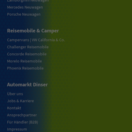
Lamborghini Neuwagen
Mercedes Neuwagen
Porsche Neuwagen
Reisemobile & Camper
Campervans | VW California & Co.
Challenger Reisemobile
Concorde Reisemobile
Morelo Reisemobile
Phoenix Reisemobile
Automarkt Dinser
Über uns
Jobs & Karriere
Kontakt
Ansprechpartner
Für Händler (B2B)
Impressum