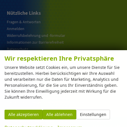
Nützliche Links
Fragen & Antworten
Anmelden
Widerrufsbelehrung und -formular
Informationen zur Barrierefreiheit
Datenschutz
Cookie-Einstellungen
Wir respektieren Ihre Privatsphäre
Warum EU-Neuwagen ?
Unsere Website setzt Cookies ein, um unsere Dienste für Sie
bereitzustellen. Hierbei berücksichtigen wir Ihre Auswahl
und verarbeiten nur die Daten für Marketing, Analytics und
Weitere Informationen zum offiziellen Kraftstoffverbrauch und zu den offiziellen
Personalisierung, für die Sie uns Ihr Einverständnis geben.
spezifischen CO
-Emissionen und gegebenenfalls zum Stromverbrauch neuer PKW
2
können dem 'Leitfaden über den offiziellen Kraftstoffverbrauch, die offiziellen
Sie können Ihre Einwilligung jederzeit mit Wirkung für die
spezifischen CO
-Emissionen und den offiziellen Stromverbrauch neuer PKW'
2
Zukunft widerrufen.
entnommen werden, der an allen Verkaufsstellen und bei der 'Deutschen Automobil
Treuhand GmbH' unentgeltlich erhältlich ist unter www.dat.de.
Alle akzeptieren
Alle ablehnen
Einstellungen
© 2026
Automarkt Dinser GmbH
,
Franz-Walchner-Str. 8
,
88239
Wangen im
Allgäu,
+49-7522-77114-0
Powered by Autrado