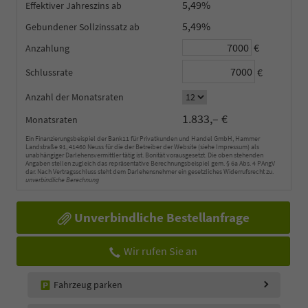
5,49%
Effektiver Jahreszins
5,49%
Gebundener Sollzinssatz
€
Anzahlung
€
Schlussrate
Anzahl der Monatsraten
1.833,– €
Monatsraten
Ein Finanzierungsbeispiel der Bank11 für Privatkunden und Handel GmbH, Hammer
Landstraße 91, 41460 Neuss für die der Betreiber der Website (siehe Impressum) als
unabhängiger Darlehensvermittler tätig ist. Bonität vorausgesetzt. Die oben stehenden
Angaben stellen zugleich das repräsentative Berechnungsbeispiel gem. § 6a Abs. 4 PAngV
dar. Nach Vertragsschluss steht dem Darlehensnehmer ein gesetzliches Widerrufsrecht zu.
unverbindliche Berechnung
Unverbindliche Bestellanfrage
Wir rufen Sie an
Fahrzeug parken