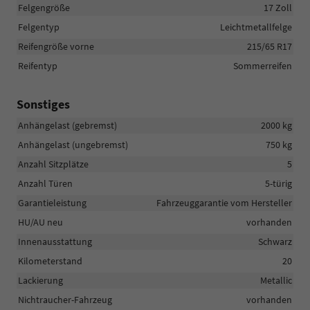
Felgengröße
17 Zoll
Felgentyp
Leichtmetallfelge
Reifengröße vorne
215/65 R17
Reifentyp
Sommerreifen
Sonstiges
Anhängelast (gebremst)
2000 kg
Anhängelast (ungebremst)
750 kg
Anzahl Sitzplätze
5
Anzahl Türen
5-türig
Garantieleistung
Fahrzeuggarantie vom Hersteller
HU/AU neu
vorhanden
Innenausstattung
Schwarz
Kilometerstand
20
Lackierung
Metallic
Nichtraucher-Fahrzeug
vorhanden