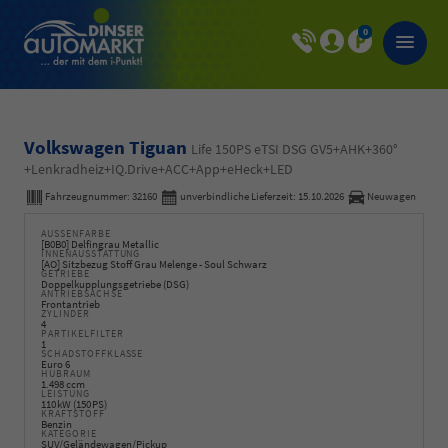
0
Volkswagen Tiguan
Life 150PS eTSI DSG GV5+AHK+360°
+Lenkradheiz+IQ.Drive+ACC+App+eHeck+LED
Fahrzeugnummer:
32160
unverbindliche Lieferzeit:
15.10.2026
Neuwagen
AUSSENFARBE
[B0B0] Delfingrau Metallic
INNENAUSSTATTUNG
[AO] Sitzbezug Stoff Grau Melenge - Soul Schwarz
GETRIEBE
Doppelkupplungsgetriebe (DSG)
ANTRIEBSACHSE
Frontantrieb
ZYLINDER
4
PARTIKELFILTER
1
SCHADSTOFFKLASSE
Euro 6
HUBRAUM
1.498 ccm
LEISTUNG
110 kW (150 PS)
KRAFTSTOFF
Benzin
KATEGORIE
SUV/Geländewagen/Pickup