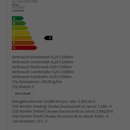
KILOMETERSTAND
20 km
ZUSTAND
unfallfrei
Verbrauch kombiniert:
6,20 l/100km
Verbrauch Innenstadt:
8,20 l/100km
Verbrauch Stadtrand:
6,00 l/100km
Verbrauch Landstraße:
5,20 l/100km
Verbrauch Autobahn:
6,30 l/100km
CO
-Emissionen:
140,00 g/km
2
CO
-Klasse:
E
2
Download
Energiekosten bei 15.000 km pro Jahr:
1.621,92 €
CO2 Kosten (niedrig)
:
1.260,- €
(Kosten Durchschnitt 10 Jahre)
CO2 Kosten (mittel)
:
2.992,50 €
(Kosten Durchschnitt 10 Jahre)
CO2 Kosten (hoch)
:
4.620,- €
(Kosten Durchschnitt 10 Jahre)
Jahressteuer:
127,- €