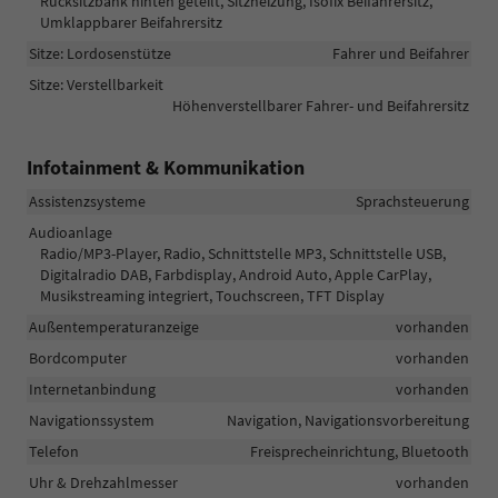
Rücksitzbank hinten geteilt, Sitzheizung, Isofix Beifahrersitz,
Umklappbarer Beifahrersitz
Sitze: Lordosenstütze
Fahrer und Beifahrer
Sitze: Verstellbarkeit
Höhenverstellbarer Fahrer- und Beifahrersitz
Infotainment & Kommunikation
Assistenzsysteme
Sprachsteuerung
Audioanlage
Radio/MP3-Player, Radio, Schnittstelle MP3, Schnittstelle USB,
Digitalradio DAB, Farbdisplay, Android Auto, Apple CarPlay,
Musikstreaming integriert, Touchscreen, TFT Display
Außentemperaturanzeige
vorhanden
Bordcomputer
vorhanden
Internetanbindung
vorhanden
Navigationssystem
Navigation, Navigationsvorbereitung
Telefon
Freisprecheinrichtung, Bluetooth
Uhr & Drehzahlmesser
vorhanden