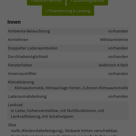
» Rückruf-Service
» Inzahlungnahme
» Finanzierung & Leasing
Innen
Ambiente-Beleuchtung
vorhanden
Armlehnen
Mittelarmlehne
Doppelter Laderaumboden
vorhanden
Durchlademöglichkeit
vorhanden
Fensterheber
elektrisch 4-fach
Innenraumfilter
vorhanden
Klimatisierung
Klimaautomatik, Klimaanlage hinten, 3-Zonen-Klimaautomatik
Laderaumabdeckung
vorhanden
Lenkrad
in Leder, höhenverstellbar, mit Multifunktionen, mit
Lenkradheizung, mit Schaltwippen
Sitze
Isofix (Kindersitzbefestigung), Sitzbank hinten verschiebbar,