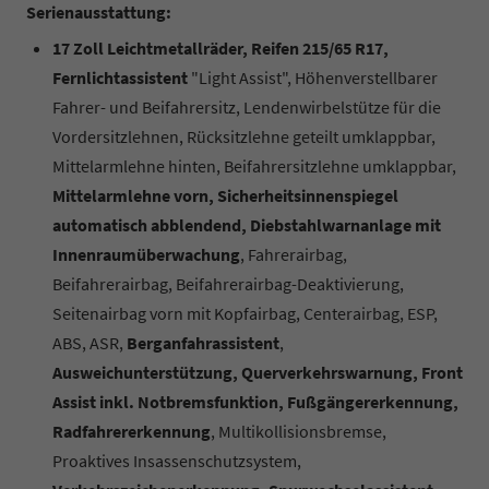
Serienausstattung:
17 Zoll Leichtmetallräder, Reifen 215/65 R17,
Fernlichtassistent
"Light Assist", Höhenverstellbarer
Fahrer- und Beifahrersitz, Lendenwirbelstütze für die
Vordersitzlehnen, Rücksitzlehne geteilt umklappbar,
Mittelarmlehne hinten, Beifahrersitzlehne umklappbar,
Mittelarmlehne vorn, Sicherheitsinnenspiegel
automatisch abblendend, Diebstahlwarnanlage mit
Innenraumüberwachung
, Fahrerairbag,
Beifahrerairbag, Beifahrerairbag-Deaktivierung,
Seitenairbag vorn mit Kopfairbag, Centerairbag, ESP,
ABS, ASR,
Berganfahrassistent
,
Ausweichunterstützung, Querverkehrswarnung, Front
Assist inkl. Notbremsfunktion, Fußgängererkennung,
Radfahrererkennung
, Multikollisionsbremse,
Proaktives Insassenschutzsystem,