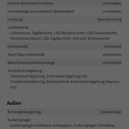
Follow-Me-Home-Funktion
vorhanden
Innenspiegel automatisch abblendend
vorhanden
Lenkung
Servolenkung
Lichttechnik
Lichtsensor, Tagfahrlicht, LED-Rückleuchten, LED-Scheinwerfer,
Fernlichtassistent, LED-Tagfahrlicht, Voll-LED Scheinwerfer
Pannenhilfe
Pannenkit
Start/Stop-Automatik
vorhanden
Waschwasserstandsanzeige
vorhanden
Zentralverriegelung
Zentralverriegelung, Zentralverriegelung mit
Funkfernbedienung, Schlüssellose Zentralverriegelung (Keyless
Go)
Außen
Anhängerkupplung
Schwenkbar
Außenspiegel
Außenspiegel elektrisch anklappbar, Außenspiegel beheizbar,