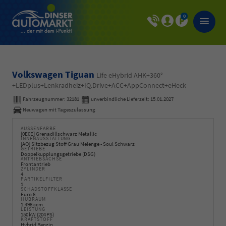
0
Volkswagen Tiguan
Life eHybrid AHK+360°
+LEDplus+Lenkradheiz+IQ.Drive+ACC+AppConnect+eHeck
Fahrzeugnummer:
32181
unverbindliche Lieferzeit:
15.01.2027
Neuwagen mit Tageszulassung
AUSSENFARBE
[0E0E] Grenadillschwarz Metallic
INNENAUSSTATTUNG
[AO] Sitzbezug Stoff Grau Melenge - Soul Schwarz
GETRIEBE
Doppelkupplungsgetriebe (DSG)
ANTRIEBSACHSE
Frontantrieb
ZYLINDER
4
PARTIKELFILTER
1
SCHADSTOFFKLASSE
Euro 6
HUBRAUM
1.498 ccm
LEISTUNG
150 kW (204 PS)
KRAFTSTOFF
Hybrid Benzin