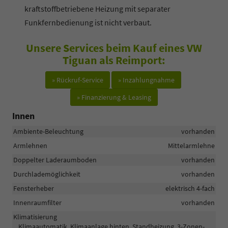
kraftstoffbetriebene Heizung mit separater
Funkfernbedienung ist nicht verbaut.
Unsere Services beim Kauf eines VW
Tiguan als Reimport:
» Rückruf-Service
» Inzahlungnahme
» Finanzierung & Leasing
Innen
Ambiente-Beleuchtung
vorhanden
Armlehnen
Mittelarmlehne
Doppelter Laderaumboden
vorhanden
Durchlademöglichkeit
vorhanden
Fensterheber
elektrisch 4-fach
Innenraumfilter
vorhanden
Klimatisierung
Klimaautomatik, Klimaanlage hinten, Standheizung, 3-Zonen-