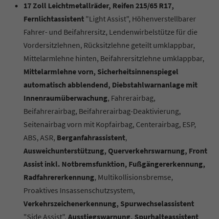
17 Zoll Leichtmetallräder, Reifen 215/65 R17,
Fernlichtassistent
"Light Assist", Höhenverstellbarer
Fahrer- und Beifahrersitz, Lendenwirbelstütze für die
Vordersitzlehnen, Rücksitzlehne geteilt umklappbar,
Mittelarmlehne hinten, Beifahrersitzlehne umklappbar,
Mittelarmlehne vorn, Sicherheitsinnenspiegel
automatisch abblendend, Diebstahlwarnanlage mit
Innenraumüberwachung
, Fahrerairbag,
Beifahrerairbag, Beifahrerairbag-Deaktivierung,
Seitenairbag vorn mit Kopfairbag, Centerairbag, ESP,
ABS, ASR,
Berganfahrassistent
,
Ausweichunterstützung, Querverkehrswarnung, Front
Assist inkl. Notbremsfunktion, Fußgängererkennung,
Radfahrererkennung
, Multikollisionsbremse,
Proaktives Insassenschutzsystem,
Verkehrszeichenerkennung, Spurwechselassistent
"Side Assist",
Ausstiegswarnung, Spurhalteassistent