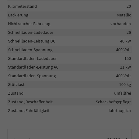
Kilometerstand
20
Lackierung
Metallic
Nichtraucher-Fahrzeug
vorhanden
Schnellladen-Ladedauer
26
Schnellladen-Leistung DC
40 kW
Schnellladen-Spannung
400 Volt
Standardladen-Ladedauer
150
Standardladen-Leistung AC
11 kW
Standardladen-Spannung
400 Volt
Stützlast
100 kg
Zustand
unfallfrei
Zustand, Beschaffenheit
Scheckheftgepflegt
Zustand, Fahrfähigkeit
fahrtauglich