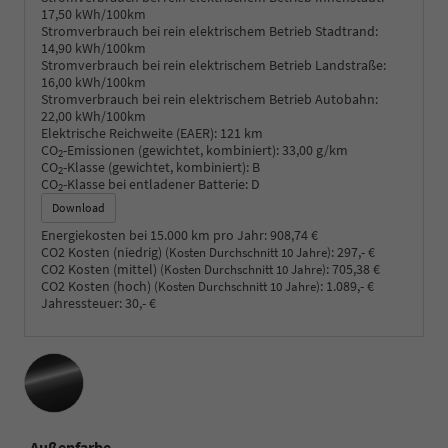
17,50 kWh/100km
Stromverbrauch bei rein elektrischem Betrieb Stadtrand:
14,90 kWh/100km
Stromverbrauch bei rein elektrischem Betrieb Landstraße:
16,00 kWh/100km
Stromverbrauch bei rein elektrischem Betrieb Autobahn:
22,00 kWh/100km
Elektrische Reichweite (EAER):
121 km
CO
-Emissionen (gewichtet, kombiniert):
33,00 g/km
2
CO
-Klasse (gewichtet, kombiniert):
B
2
CO
-Klasse bei entladener Batterie:
D
2
Download
Energiekosten bei 15.000 km pro Jahr:
908,74 €
CO2 Kosten (niedrig)
:
297,- €
(Kosten Durchschnitt 10 Jahre)
CO2 Kosten (mittel)
:
705,38 €
(Kosten Durchschnitt 10 Jahre)
CO2 Kosten (hoch)
:
1.089,- €
(Kosten Durchschnitt 10 Jahre)
Jahressteuer:
30,- €
Außenfarbe