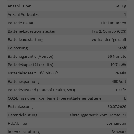
Anzahl Türen
5-türig
Anzahl Vorbesitzer
1
Batterie-Bauart
Lithium-Ionen
Batterie-Ladestromstecker
Typ 2, Combo (CCS)
Batterieausstattung
vorhanden/gekauft
Polsterung
Stoff
Batteriegarantie (Monate)
96 Monate
Batteriekapazität (brutto)
19.7 kWh
Batterieladezeit 10% bis 80%
26 Min
Batteriespannung
400 Volt
Batteriezustand (State of Health, SoH)
100 %
CO2-Emissionen (kombiniert) bei entladener Batterie
E
Erstzulassung
30.07.2026
Garantieleistung
Fahrzeuggarantie vom Hersteller
HU/AU neu
vorhanden
Innenausstattung
Schwarz