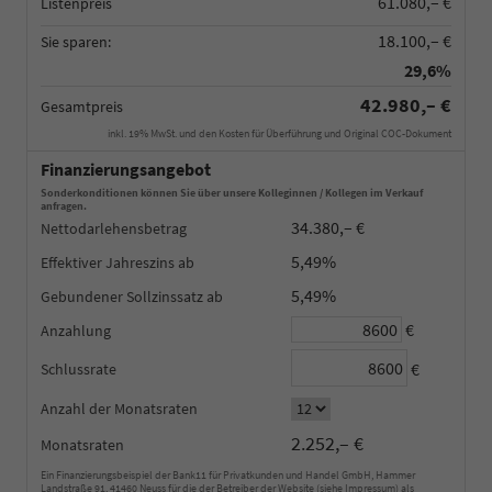
61.080,– €
Listenpreis
18.100,– €
Sie sparen:
29,6%
42.980,– €
Gesamtpreis
inkl. 19% MwSt. und den Kosten für Überführung und Original COC-Dokument
Finanzierungsangebot
Sonderkonditionen können Sie über unsere Kolleginnen / Kollegen im Verkauf
anfragen.
34.380,– €
Nettodarlehensbetrag
5,49%
Effektiver Jahreszins
5,49%
Gebundener Sollzinssatz
€
Anzahlung
€
Schlussrate
Anzahl der Monatsraten
2.252,– €
Monatsraten
Ein Finanzierungsbeispiel der Bank11 für Privatkunden und Handel GmbH, Hammer
Landstraße 91, 41460 Neuss für die der Betreiber der Website (siehe Impressum) als