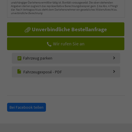
unabhängiger Darlehensvermittler tätig ist. Bonität vorausgesetzt. Die oben stehenden
Angaben stellen zugleich das repräsentative Berechnungsbeispiel gem. § 6a Abs. 4 PAngV
dar. Nach Vertragsschluss steht dem Darlehensnehmer ein gesetzliches Widerrufsrecht zu.
unverbindliche Berechnung
Unverbindliche Bestellanfrage
Wir rufen Sie an
Fahrzeug parken
Fahrzeugexposé - PDF
Bei Facebook teilen