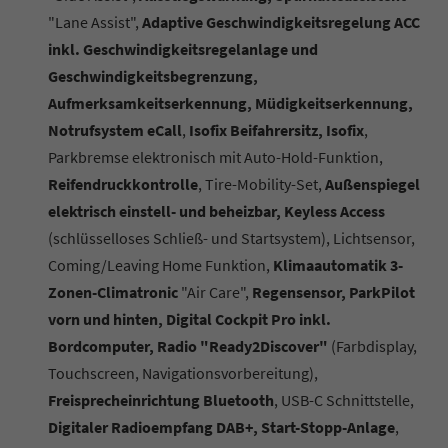
"Lane Assist",
Adaptive Geschwindigkeitsregelung ACC
inkl. Geschwindigkeitsregelanlage und
Geschwindigkeitsbegrenzung,
Aufmerksamkeitserkennung, Müdigkeitserkennung,
Notrufsystem eCall
,
Isofix Beifahrersitz, Isofix
,
Parkbremse elektronisch mit Auto-Hold-Funktion,
Reifendruckkontrolle
, Tire-Mobility-Set,
Außenspiegel
elektrisch einstell- und beheizbar, Keyless Access
(schlüsselloses Schließ- und Startsystem), Lichtsensor,
Coming/Leaving Home Funktion,
Klimaautomatik 3-
Zonen-Climatronic
"Air Care",
Regensensor, ParkPilot
vorn und hinten, Digital Cockpit Pro inkl.
Bordcomputer, Radio
"Ready2Discover"
(Farbdisplay,
Touchscreen, Navigationsvorbereitung),
Freisprecheinrichtung Bluetooth
, USB-C Schnittstelle,
Digitaler Radioempfang DAB+, Start-Stopp-Anlage
,