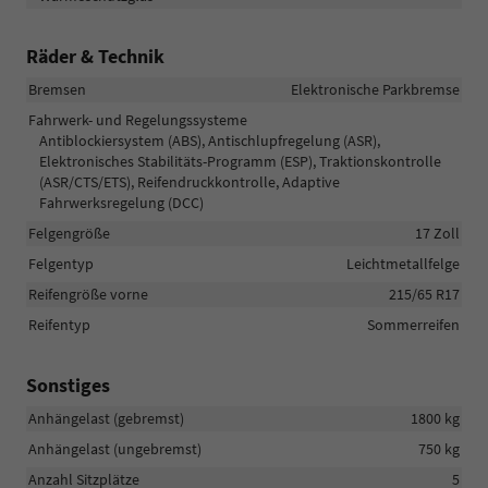
Räder & Technik
Bremsen
Elektronische Parkbremse
Fahrwerk- und Regelungssysteme
Antiblockiersystem (ABS), Antischlupfregelung (ASR),
Elektronisches Stabilitäts-Programm (ESP), Traktionskontrolle
(ASR/CTS/ETS), Reifendruckkontrolle, Adaptive
Fahrwerksregelung (DCC)
Felgengröße
17 Zoll
Felgentyp
Leichtmetallfelge
Reifengröße vorne
215/65 R17
Reifentyp
Sommerreifen
Sonstiges
Anhängelast (gebremst)
1800 kg
Anhängelast (ungebremst)
750 kg
Anzahl Sitzplätze
5